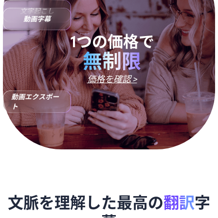
文字起こし
動画字幕
無制限
価格を確認 >
動画エクスポー
ト
文脈を理解した最高の
翻訳
字