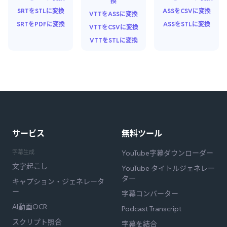
換
SRTをSTLに変換
ASSをCSVに変換
VTTをASSに変換
SRTをPDFに変換
ASSをSTLに変換
VTTをCSVに変換
VTTをSTLに変換
サービス
無料ツール
字幕生成
YouTube字幕ダウンローダー
文字起こし
YouTube タイトルジェネレー
ター
キャプション・ジェネレータ
ー
字幕コンバーター
AI動画OCR
Podcast Transcript
スクリプト照合
字幕を結合