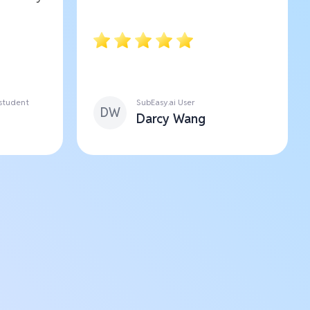
 student
SubEasy.ai User
DW
Darcy Wang