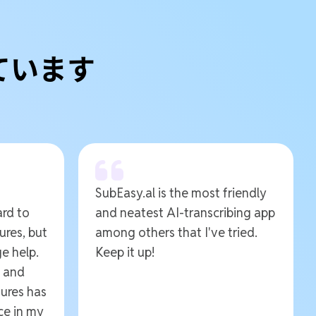
ています
SubEasy.al is the most friendly
ard to
and neatest AI-transcribing app
ures, but
among others that I've tried.
e help.
Keep it up!
e and
ures has
ce in my