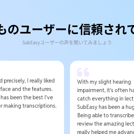
ものユーザーに信頼され
SubEasyユーザーの声を聞いてみましょう
 precisely, I really liked
With my slight hearing
rface and the features.
impairment, it's often h
t has been the best I've
catch everything in lect
r making transcriptions.
SubEasy has been a hug
Being able to transcrib
review the amazing lect
really helped me advan