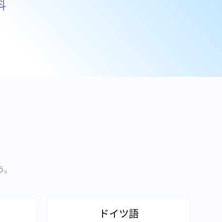
料
う。
ドイツ語