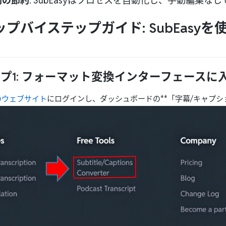
間の節約
: SubEasyはプロセスを自動化し、手動編集
ップバイステップガイド: SubEas
プ1: フォーマット変換インターフェースに
syのウェブサイト
にログインし、ダッシュボードの**「字幕/キャプシ