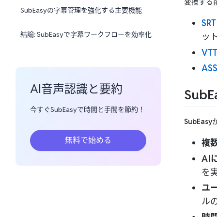
変換する
SubEasyの字幕管理を強化する主要機能
SRT
結論: SubEasyで字幕ワークフローを効率化
ッ
VTT
ASS
AI音声認識と要約
Sub
今すぐSubEasyで時間と手間を節約！
SubEasy
無料で始める
複
A
を
ユ
ル