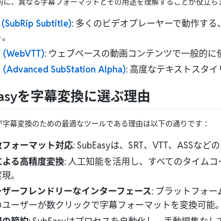
前に、異なる字幕フォーマットとその用途を理解することが役立ち
 (SubRip Subtitle)
: 多くのビデオプレーヤーで動作す
ト。
 (WebVTT)
: ウェブベースの動画コンテンツで一般的
 (Advanced SubStation Alpha)
: 高度なテキストスタ
Easyを字幕変換に選ぶ理由
が字幕変換のための最適なツールである理由は以下の通りです：
数フォーマット対応
: SubEasyは、SRT、VTT、A
Iによる高精度変換
: 人工知能を活用し、すべてのタイム
実現。
ーザーフレンドリーなインターフェース
: プラットフォ
のユーザーが数クリックで字幕フォーマットを変換可能