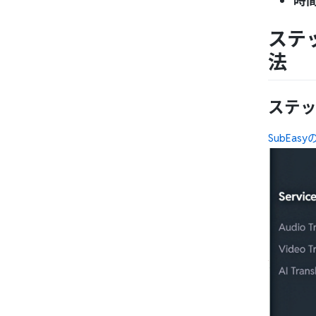
時
ステ
法
ステッ
SubEa