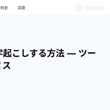
料金
言語
起こしする方法 ― ツー
ミス