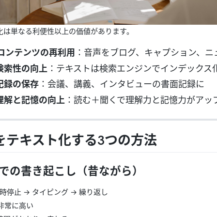
化は単なる利便性以上の価値があります。
コンテンツの再利用
：音声をブログ、キャプション、ニ
検索性の向上
：テキストは検索エンジンでインデックス
記録の保存
：会議、講義、インタビューの書面記録に
理解と記憶の向上
：読む＋聞くで理解力と記憶力がアッ
をテキスト化する3つの方法
での書き起こし
（昔ながら）
一時停止 → タイピング → 繰り返し
が非常に高い