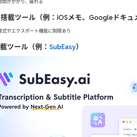
に時間がかかり、疲れる
準搭載ツール
（例：iOSメモ、Googleドキ
書式やエクスポート機能に制限あり
搭載ツール
（例：
SubEasy
）