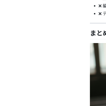
❌ 
❌
まと