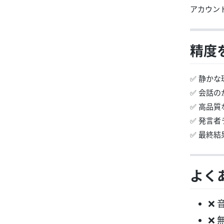
アカウン
精度
✅ 静か
✅ 会話
✅ 高品
✅ 発言
✅ 最終
よく
❌
❌