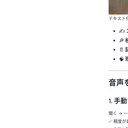
テキスト
✍️
🔎
📄
🧠
音声
1.
手動
聞く → 
✅ 精度