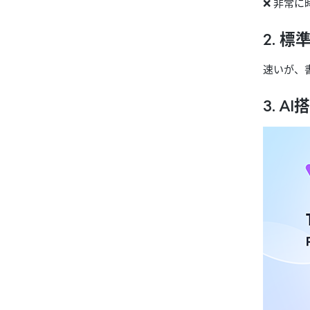
❌ 非常
2.
標
速いが、
3.
AI