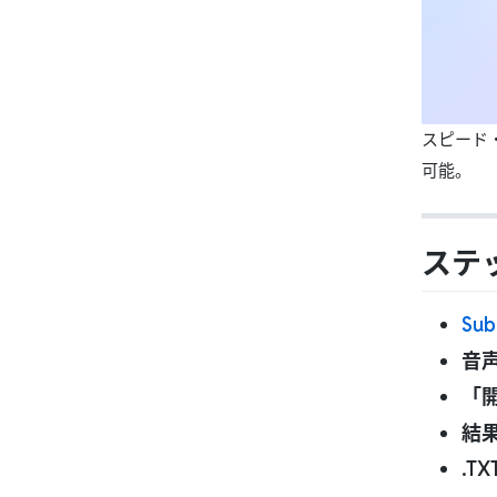
スピード
可能。
ステ
Sub
音
「
結
.T