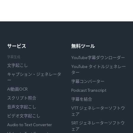
サービス
無料ツール
字幕生成
YouTube字幕ダウンローダー
文字起こし
YouTube タイトルジェネレー
ター
キャプション・ジェネレータ
ー
字幕コンバーター
AI動画OCR
Podcast Transcript
スクリプト照合
字幕を結合
音声文字起こし
VTT ジェネレーターソフトウ
ェア
ビデオ文字起こし
SRT ジェネレーターソフトウ
Audio to Text Converter
ェア