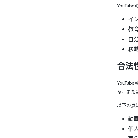
YouTu
イ
教
自
移
合法
YouTu
る、また
以下の点
動
個