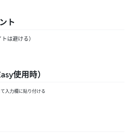
ント
イトは避ける）
Easy使用時）
して入力欄に貼り付ける