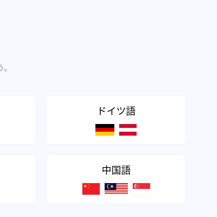
う。
ドイツ語
中国語