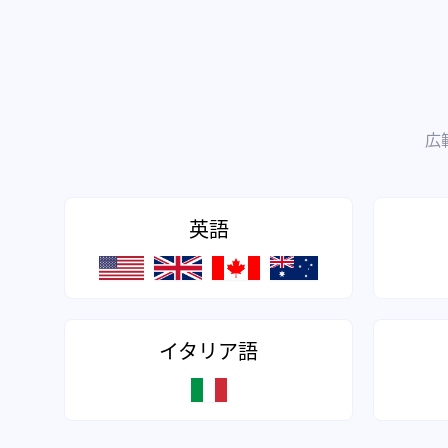
広
英語
イタリア語