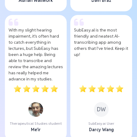
Adrian Wallwork
Davi Braz
With my slight hearing
SubEasy.al is the most
impairment, it's often hard
friendly and neatest AI-
to catch everything in
transcribing app among
lectures, but SubEasy has
others that I've tried. Keep it
been a huge help. Being
up!
able to transcribe and
review the amazing lectures
has really helped me
advance in my studies.
DW
Therapeutical Studies student
SubEasy.ai User
Me'ir
Darcy Wang