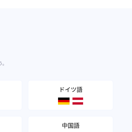
う。
ドイツ語
中国語