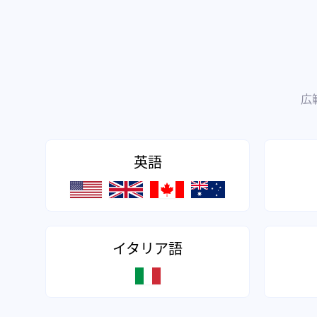
広
英語
イタリア語