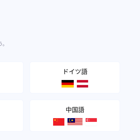
う。
ドイツ語
中国語