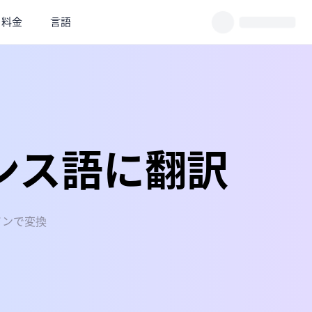
料金
言語
ンス語に翻訳
インで変換