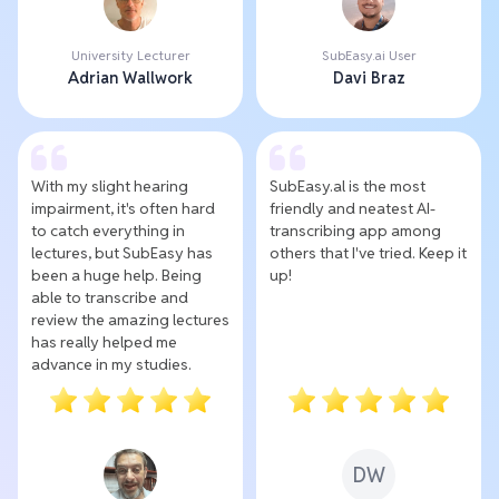
University Lecturer
SubEasy.ai User
Adrian Wallwork
Davi Braz
With my slight hearing
SubEasy.al is the most
impairment, it's often hard
friendly and neatest AI-
to catch everything in
transcribing app among
lectures, but SubEasy has
others that I've tried. Keep it
been a huge help. Being
up!
able to transcribe and
review the amazing lectures
has really helped me
advance in my studies.
DW