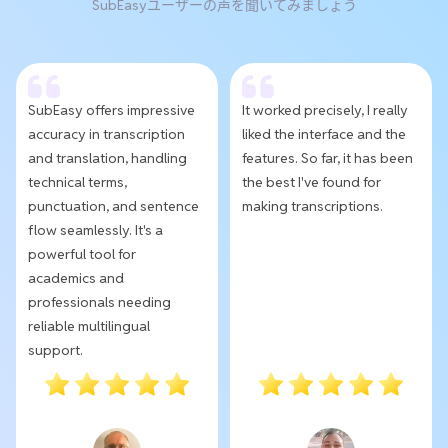
SubEasyユーザーの声を聞いてみましょう
SubEasy offers impressive
It worked precisely, I really
accuracy in transcription
liked the interface and the
and translation, handling
features. So far, it has been
technical terms,
the best I've found for
punctuation, and sentence
making transcriptions.
flow seamlessly. It's a
powerful tool for
academics and
professionals needing
reliable multilingual
support.