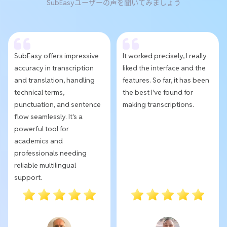
SubEasyユーザーの声を聞いてみましょう
SubEasy offers impressive
It worked precisely, I really
accuracy in transcription
liked the interface and the
and translation, handling
features. So far, it has been
technical terms,
the best I've found for
punctuation, and sentence
making transcriptions.
flow seamlessly. It's a
powerful tool for
academics and
professionals needing
reliable multilingual
support.