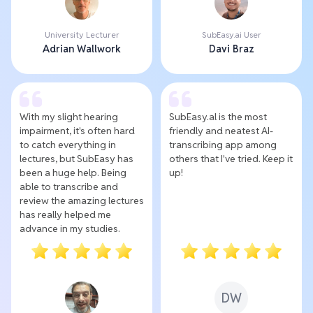
University Lecturer
SubEasy.ai User
Adrian Wallwork
Davi Braz
With my slight hearing
SubEasy.al is the most
impairment, it's often hard
friendly and neatest AI-
to catch everything in
transcribing app among
lectures, but SubEasy has
others that I've tried. Keep it
been a huge help. Being
up!
able to transcribe and
review the amazing lectures
has really helped me
advance in my studies.
DW