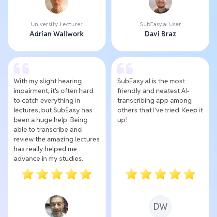
University Lecturer
SubEasy.ai User
Adrian Wallwork
Davi Braz
With my slight hearing
SubEasy.al is the most
impairment, it's often hard
friendly and neatest AI-
to catch everything in
transcribing app among
lectures, but SubEasy has
others that I've tried. Keep it
been a huge help. Being
up!
able to transcribe and
review the amazing lectures
has really helped me
advance in my studies.
DW