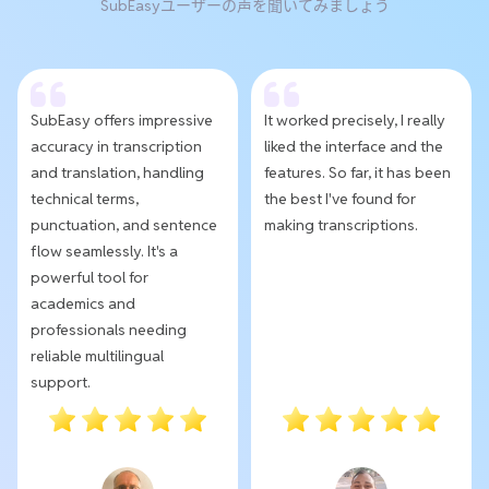
SubEasyユーザーの声を聞いてみましょう
SubEasy offers impressive
It worked precisely, I really
accuracy in transcription
liked the interface and the
and translation, handling
features. So far, it has been
technical terms,
the best I've found for
punctuation, and sentence
making transcriptions.
flow seamlessly. It's a
powerful tool for
academics and
professionals needing
reliable multilingual
support.