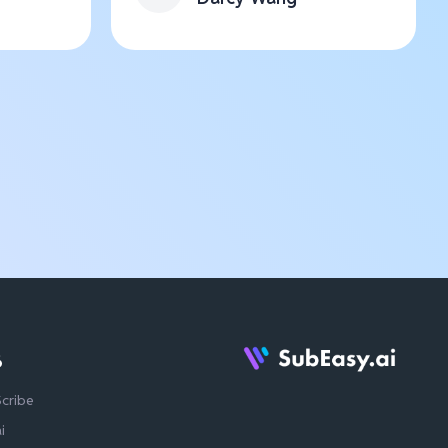
る
Scribe
i