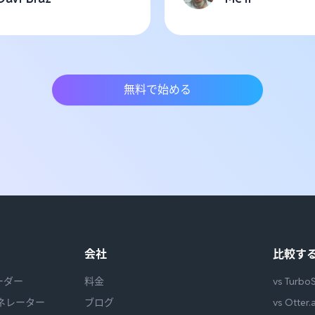
無料で始める
会社
比較す
ーダー
料金
vs Turbo
ェネレーター
ブログ
vs Otter.a