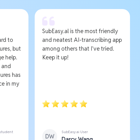
SubEasy.al is the most friendly
ard to
and neatest AI-transcribing app
ures, but
among others that I've tried.
e help.
Keep it up!
e and
ures has
ce in my
 student
SubEasy.ai User
DW
Darcy Wang