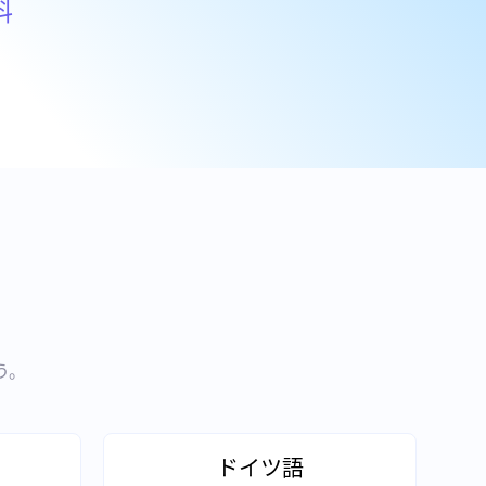
料
う。
ドイツ語