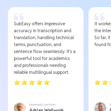
SubEasy offers impressive
It worked
accuracy in transcription and
the inte
translation, handling technical
So far, i
terms, punctuation, and
found fo
sentence flow seamlessly. It's a
powerful tool for academics
and professionals needing
reliable multilingual support.
University Lecturer
Adrian Wallwork