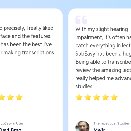
 precisely, I really liked
With my slight hearing
rface and the features.
impairment, it's often h
t has been the best I've
catch everything in lect
r making transcriptions.
SubEasy has been a hug
Being able to transcrib
review the amazing lect
really helped me advan
studies.
SubEasy.ai User
Therapeutical Studies
Davi Braz
Me'ir