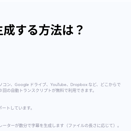
を生成する方法は？
Google ドライブ、YouTube、Dropbox など、どこからで
3 回の自動トランスクリプトが無料で利用できます。
サポートしています。
レーターが数分で字幕を生成します（ファイルの長さに応じて）。