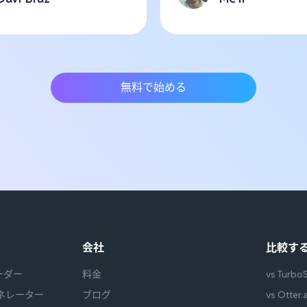
無料で始める
会社
比較す
ーダー
料金
vs Turbo
ェネレーター
ブログ
vs Otter.a