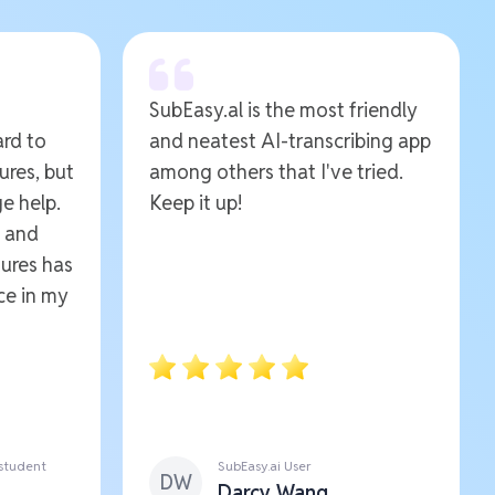
SubEasy.al is the most friendly
ard to
and neatest AI-transcribing app
ures, but
among others that I've tried.
e help.
Keep it up!
e and
ures has
ce in my
 student
SubEasy.ai User
DW
Darcy Wang