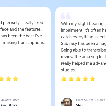
 precisely, I really liked
With my slight hearing
rface and the features.
impairment, it's often h
t has been the best I've
catch everything in lect
r making transcriptions.
SubEasy has been a hug
Being able to transcrib
review the amazing lect
really helped me advan
studies.
SubEasy.ai User
Therapeutical Studies
Davi Braz
Me'ir