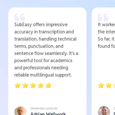
SubEasy offers impressive
It worked
accuracy in transcription and
the inte
translation, handling technical
So far, i
terms, punctuation, and
found fo
sentence flow seamlessly. It's a
powerful tool for academics
and professionals needing
reliable multilingual support.
University Lecturer
Adrian Wallwork