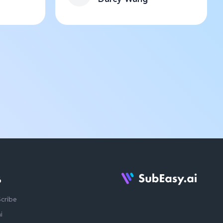
る
Scribe
i