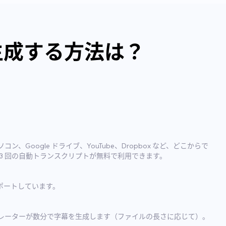
を生成する方法は？
Google ドライブ、YouTube、Dropbox など、どこからで
3 回の自動トランスクリプトが無料で利用できます。
サポートしています。
レーターが数分で字幕を生成します（ファイルの長さに応じて）。