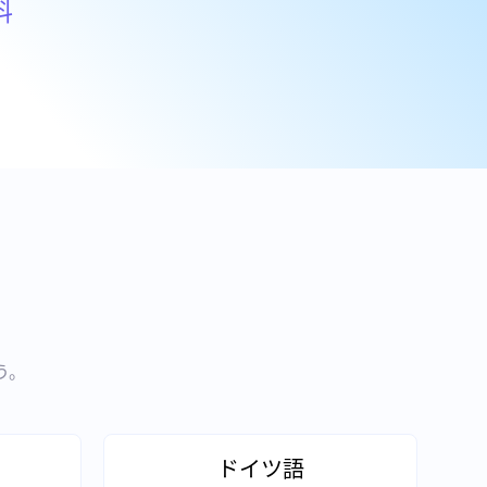
料
う。
ドイツ語