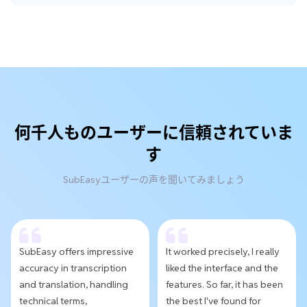
何千人ものユーザーに信頼されていま
す
SubEasyユーザーの声を聞いてみましょう
SubEasy offers impressive
It worked precisely, I really
accuracy in transcription
liked the interface and the
and translation, handling
features. So far, it has been
technical terms,
the best I've found for