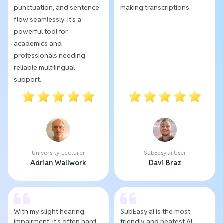
punctuation, and sentence
making transcriptions.
flow seamlessly. It's a
powerful tool for
academics and
professionals needing
reliable multilingual
support.
University Lecturer
SubEasy.ai User
Adrian Wallwork
Davi Braz
With my slight hearing
SubEasy.al is the most
impairment, it's often hard
friendly and neatest AI-