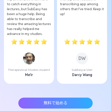
to catch everything in
transcribing app among
lectures, but SubEasy has
others that I've tried. Keep it
been a huge help. Being
up!
able to transcribe and
review the amazing lectures
has really helped me
advance in my studies.
DW
Therapeutical Studies student
SubEasy.ai User
Me'ir
Darcy Wang
無料で始める