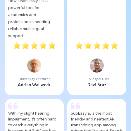
flow seamlessly. It's a
powerful tool for
academics and
professionals needing
reliable multilingual
support.
University Lecturer
SubEasy.ai User
Adrian Wallwork
Davi Braz
With my slight hearing
SubEasy.al is the most
impairment, it's often hard
friendly and neatest AI-
to catch everything in
transcribing app among
lectures, but SubEasy has
others that I've tried. Keep it