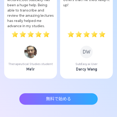
been a huge help. Being
up!
able to transcribe and
review the amazing lectures
has really helped me
advance in my studies.
DW
Therapeutical Studies student
SubEasy.ai User
Me'ir
Darcy Wang
無料で始める