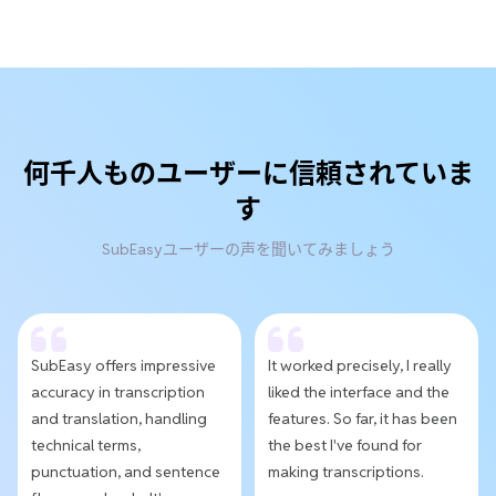
何千人ものユーザーに信頼されていま
す
SubEasyユーザーの声を聞いてみましょう
SubEasy offers impressive
It worked precisely, I really
accuracy in transcription
liked the interface and the
and translation, handling
features. So far, it has been
technical terms,
the best I've found for
punctuation, and sentence
making transcriptions.