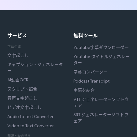
サービス
無料ツール
字幕生成
YouTube字幕ダウンローダー
文字起こし
YouTube タイトルジェネレー
ター
キャプション・ジェネレータ
ー
字幕コンバーター
AI動画OCR
Podcast Transcript
スクリプト照合
字幕を結合
音声文字起こし
VTT ジェネレーターソフトウ
ェア
ビデオ文字起こし
SRT ジェネレーターソフトウ
Audio to Text Converter
ェア
Video to Text Converter
翻訳と吹き替え