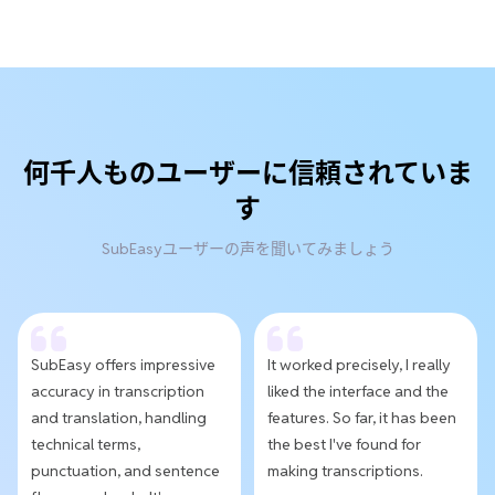
何千人ものユーザーに信頼されていま
す
SubEasyユーザーの声を聞いてみましょう
SubEasy offers impressive
It worked precisely, I really
accuracy in transcription
liked the interface and the
and translation, handling
features. So far, it has been
technical terms,
the best I've found for
punctuation, and sentence
making transcriptions.