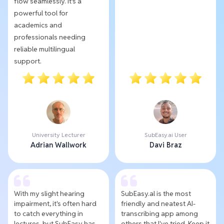
flow seamlessly. It's a
powerful tool for
academics and
professionals needing
reliable multilingual
support.
University Lecturer
SubEasy.ai User
Adrian Wallwork
Davi Braz
With my slight hearing
SubEasy.al is the most
impairment, it's often hard
friendly and neatest AI-
to catch everything in
transcribing app among
lectures, but SubEasy has
others that I've tried. Keep it