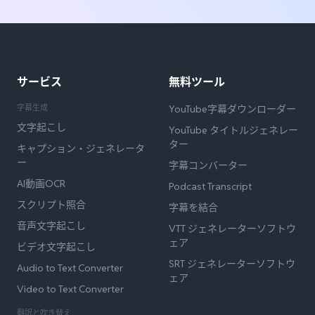
サービス
無料ツール
字幕生成
YouTube字幕ダウンローダー
文字起こし
YouTube タイトルジェネレー
ター
キャプション・ジェネレータ
ー
字幕コンバーター
AI動画OCR
Podcast Transcript
スクリプト照合
字幕を結合
音声文字起こし
VTT ジェネレーターソフトウ
ェア
ビデオ文字起こし
SRT ジェネレーターソフトウ
Audio to Text Converter
ェア
Video to Text Converter
翻訳と吹き替え