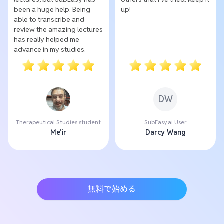
been a huge help. Being
up!
able to transcribe and
review the amazing lectures
has really helped me
advance in my studies.
DW
Therapeutical Studies student
SubEasy.ai User
Me'ir
Darcy Wang
無料で始める