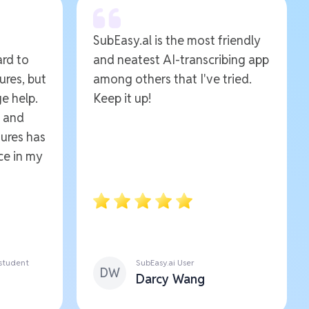
SubEasy.al is the most friendly
ard to
and neatest AI-transcribing app
ures, but
among others that I've tried.
e help.
Keep it up!
e and
ures has
ce in my
 student
SubEasy.ai User
DW
Darcy Wang