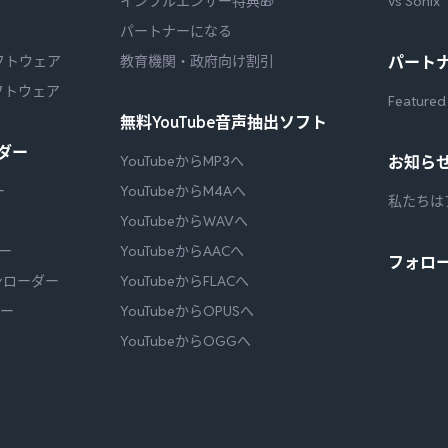
インフルエンサー特典🎁
vs Sonix
パートナーになる
フトウェア
教育機関・政府向け割引
パート
フトウェア
Featured
無料YouTube音声抽出ソフト
ダー
YouTubeからMP3へ
お知ら
ー
YouTubeからM4Aへ
私たちは
YouTubeからWAVへ
ダー
YouTubeからAACへ
フォロ
ウンローダー
YouTubeからFLACへ
ダー
YouTubeからOPUSへ
YouTubeからOGGへ