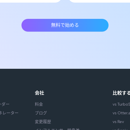
無料で始める
会社
比較す
ーダー
料金
vs Turbo
ェネレーター
ブログ
vs Otter.a
変更履歴
vs Rev