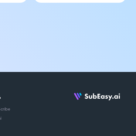
る
Scribe
i