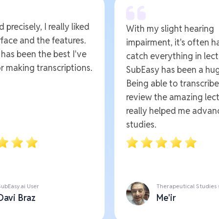
 precisely, I really liked
With my slight hearing
rface and the features.
impairment, it's often h
t has been the best I've
catch everything in lect
r making transcriptions.
SubEasy has been a hug
Being able to transcrib
review the amazing lect
really helped me advan
studies.
SubEasy.ai User
Therapeutical Studies
Davi Braz
Me'ir