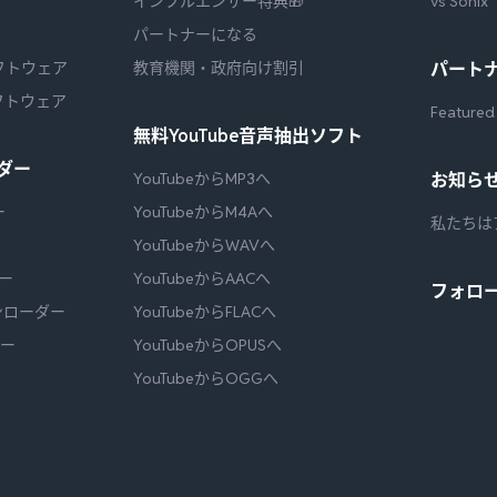
インフルエンサー特典🎁
vs Sonix
パートナーになる
フトウェア
教育機関・政府向け割引
パート
フトウェア
Featured
無料YouTube音声抽出ソフト
ダー
YouTubeからMP3へ
お知ら
ー
YouTubeからM4Aへ
私たちは
YouTubeからWAVへ
ダー
YouTubeからAACへ
フォロ
ウンローダー
YouTubeからFLACへ
ダー
YouTubeからOPUSへ
YouTubeからOGGへ