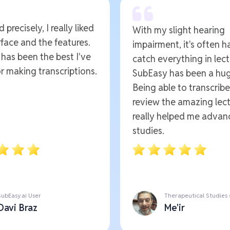
 precisely, I really liked
With my slight hearing
rface and the features.
impairment, it's often h
t has been the best I've
catch everything in lect
r making transcriptions.
SubEasy has been a hug
Being able to transcrib
review the amazing lect
really helped me advan
studies.
SubEasy.ai User
Therapeutical Studies
Davi Braz
Me'ir