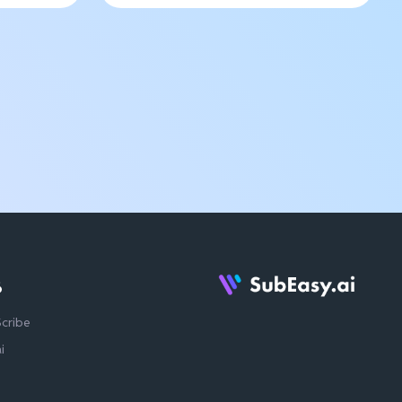
る
Scribe
i