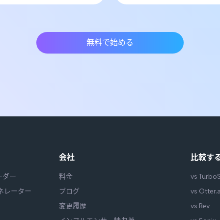
無料で始める
会社
比較す
ーダー
料金
vs Turbo
ェネレーター
ブログ
vs Otter.a
変更履歴
vs Rev