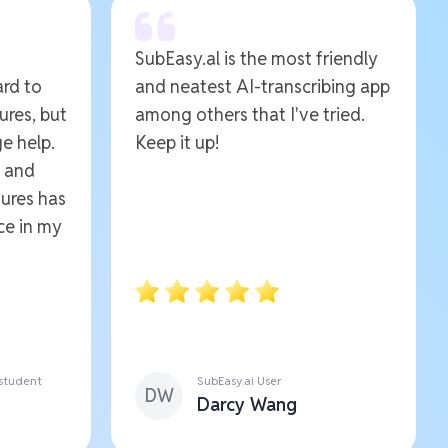
SubEasy.al is the most friendly
ard to
and neatest AI-transcribing app
ures, but
among others that I've tried.
e help.
Keep it up!
e and
ures has
ce in my
 student
SubEasy.ai User
DW
Darcy Wang