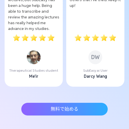
been a huge help. Being
up!
able to transcribe and
review the amazing lectures
has really helped me
advance in my studies.
DW
Therapeutical Studies student
SubEasy.ai User
Me'ir
Darcy Wang
無料で始める