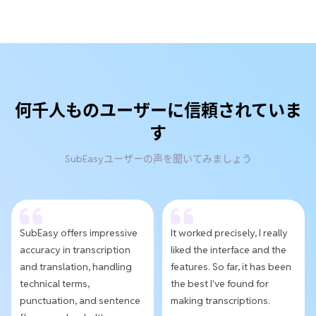
何千人ものユーザーに信頼されていま
す
SubEasyユーザーの声を聞いてみましょう
SubEasy offers impressive
It worked precisely, I really
accuracy in transcription
liked the interface and the
and translation, handling
features. So far, it has been
technical terms,
the best I've found for
punctuation, and sentence
making transcriptions.