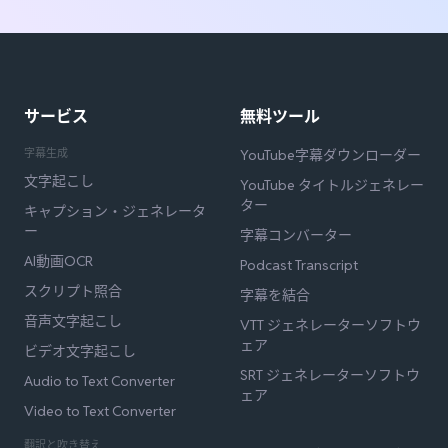
サービス
無料ツール
字幕生成
YouTube字幕ダウンローダー
文字起こし
YouTube タイトルジェネレー
ター
キャプション・ジェネレータ
ー
字幕コンバーター
AI動画OCR
Podcast Transcript
スクリプト照合
字幕を結合
音声文字起こし
VTT ジェネレーターソフトウ
ェア
ビデオ文字起こし
SRT ジェネレーターソフトウ
Audio to Text Converter
ェア
Video to Text Converter
翻訳と吹き替え