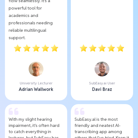
flow seamlessly. It's a
powerful tool for
academics and
professionals needing
reliable multilingual
support.
University Lecturer
SubEasy.ai User
Adrian Wallwork
Davi Braz
With my slight hearing
SubEasy.al is the most
impairment, it's often hard
friendly and neatest AI-
to catch everything in
transcribing app among
lectures, but SubEasy has
others that I've tried. Keep it