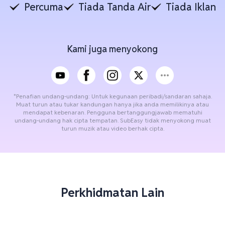
Percuma
Tiada Tanda Air
Tiada Iklan
Kami juga menyokong
*Penafian undang‑undang: Untuk kegunaan peribadi/sandaran sahaja.
Muat turun atau tukar kandungan hanya jika anda memilikinya atau
mendapat kebenaran. Pengguna bertanggungjawab mematuhi
undang‑undang hak cipta tempatan. SubEasy tidak menyokong muat
turun muzik atau video berhak cipta.
Perkhidmatan Lain