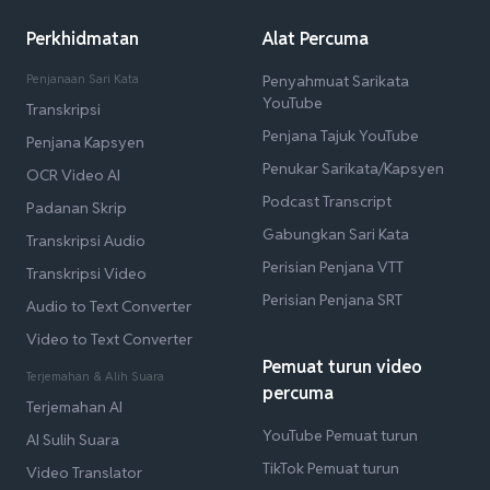
Perkhidmatan
Alat Percuma
Penjanaan Sari Kata
Penyahmuat Sarikata
YouTube
Transkripsi
Penjana Tajuk YouTube
Penjana Kapsyen
Penukar Sarikata/Kapsyen
OCR Video AI
Podcast Transcript
Padanan Skrip
Gabungkan Sari Kata
Transkripsi Audio
Perisian Penjana VTT
Transkripsi Video
Perisian Penjana SRT
Audio to Text Converter
Video to Text Converter
Pemuat turun video
Terjemahan & Alih Suara
percuma
Terjemahan AI
YouTube Pemuat turun
AI Sulih Suara
TikTok Pemuat turun
Video Translator