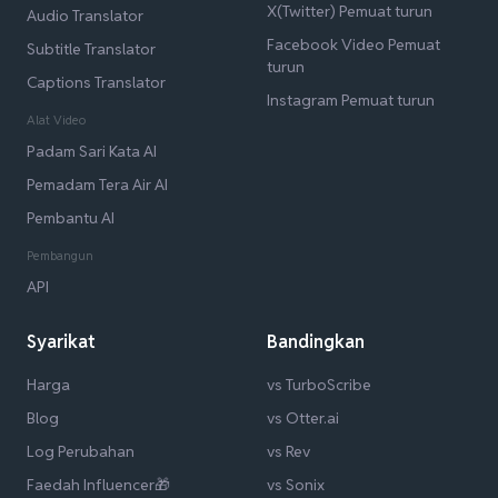
X(Twitter) Pemuat turun
Audio Translator
Facebook Video Pemuat
Subtitle Translator
turun
Captions Translator
Instagram Pemuat turun
Alat Video
Padam Sari Kata AI
Pemadam Tera Air AI
Pembantu AI
Pembangun
API
Syarikat
Bandingkan
Harga
vs TurboScribe
Blog
vs Otter.ai
Log Perubahan
vs Rev
Faedah Influencer🎁
vs Sonix