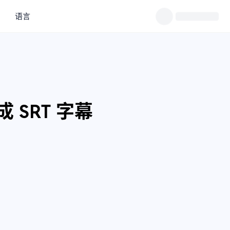
语言
成 SRT 字幕