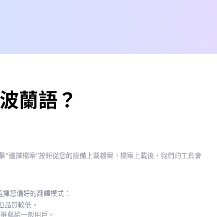
 波蘭語？
點擊“選擇檔案”按鈕從您的設備上載檔案。檔案上載後，我們的工具會
選擇您偏好的翻譯模式：
te，但品質較低。
譯，推薦給一般用戶。