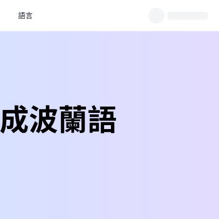
語言
譯成波蘭語