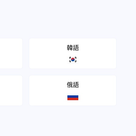
韓語
俄語