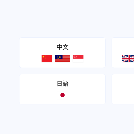
中文
日語