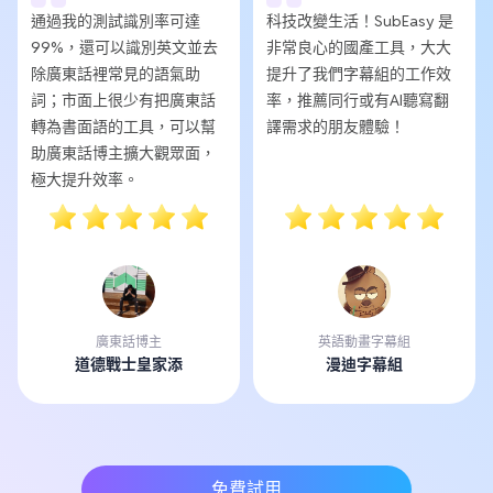
通過我的測試識別率可達
科技改變生活！SubEasy 是
99%，還可以識別英文並去
非常良心的國產工具，大大
除廣東話裡常見的語氣助
提升了我們字幕組的工作效
詞；市面上很少有把廣東話
率，推薦同行或有AI聽寫翻
轉為書面語的工具，可以幫
譯需求的朋友體驗！
助廣東話博主擴大觀眾面，
極大提升效率。
廣東話博主
英語動畫字幕組
道德戰士皇家添
漫迪字幕組
免費試用