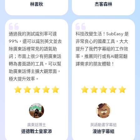
林雲秋
杰客森林
通過我的測試識別率可達
科技改變生活！SubEasy 是
99%，還可以識別英文並去
非常良心的國產工具，大大
除廣東話裡常見的語氣助
提升了我們字幕組的工作效
詞；市面上很少有把廣東話
率，推薦同行或有AI聽寫翻
轉為書面語的工具，可以幫
譯需求的朋友體驗！
助廣東話博主擴大觀眾面，
極大提升效率。
廣東話博主
英語動畫字幕組
道德戰士皇家添
漫迪字幕組