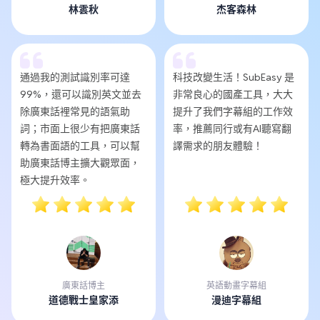
林雲秋
杰客森林
通過我的測試識別率可達
科技改變生活！SubEasy 是
99%，還可以識別英文並去
非常良心的國產工具，大大
除廣東話裡常見的語氣助
提升了我們字幕組的工作效
詞；市面上很少有把廣東話
率，推薦同行或有AI聽寫翻
轉為書面語的工具，可以幫
譯需求的朋友體驗！
助廣東話博主擴大觀眾面，
極大提升效率。
廣東話博主
英語動畫字幕組
道德戰士皇家添
漫迪字幕組