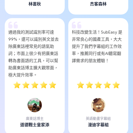
林雲秋
杰客森林
通過我的測試識別率可達
科技改變生活！SubEasy 是
99%，還可以識別英文並去
非常良心的國產工具，大大
除廣東話裡常見的語氣助
提升了我們字幕組的工作效
詞；市面上很少有把廣東話
率，推薦同行或有AI聽寫翻
轉為書面語的工具，可以幫
譯需求的朋友體驗！
助廣東話博主擴大觀眾面，
極大提升效率。
廣東話博主
英語動畫字幕組
道德戰士皇家添
漫迪字幕組