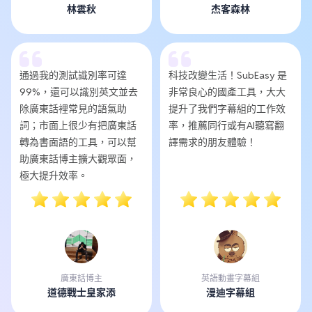
林雲秋
杰客森林
通過我的測試識別率可達
科技改變生活！SubEasy 是
99%，還可以識別英文並去
非常良心的國產工具，大大
除廣東話裡常見的語氣助
提升了我們字幕組的工作效
詞；市面上很少有把廣東話
率，推薦同行或有AI聽寫翻
轉為書面語的工具，可以幫
譯需求的朋友體驗！
助廣東話博主擴大觀眾面，
極大提升效率。
廣東話博主
英語動畫字幕組
道德戰士皇家添
漫迪字幕組