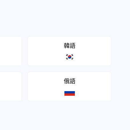
韓語
俄語