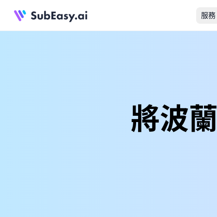
服務
將波蘭