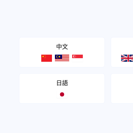
中文
日語