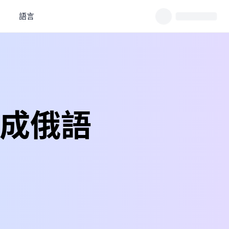
語言
譯成俄語