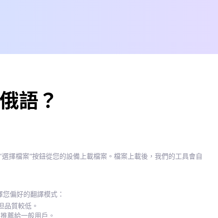
 俄語？
擊“選擇檔案”按鈕從您的設備上載檔案。檔案上載後，我們的工具會自
擇您偏好的翻譯模式：
te，但品質較低。
譯，推薦給一般用戶。