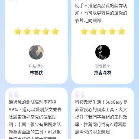
助手。搭配高品質的翻譯功
能，也可以更容易的讓你的
影片走向國際。
科技博主
影像博主
林雲秋
杰客森林
通過我的測試識別率可達
科技改變生活！SubEasy 是
99%，還可以識別英文並去
非常良心的國產工具，大大
除廣東話裡常見的語氣助
提升了我們字幕組的工作效
詞；市面上很少有把廣東話
率，推薦同行或有AI聽寫翻
轉為書面語的工具，可以幫
譯需求的朋友體驗！