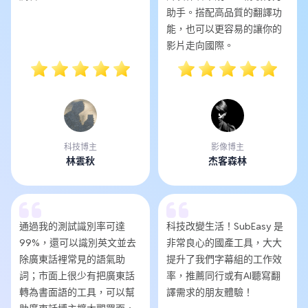
助手。搭配高品質的翻譯功
能，也可以更容易的讓你的
影片走向國際。
科技博主
影像博主
林雲秋
杰客森林
通過我的測試識別率可達
科技改變生活！SubEasy 是
99%，還可以識別英文並去
非常良心的國產工具，大大
除廣東話裡常見的語氣助
提升了我們字幕組的工作效
詞；市面上很少有把廣東話
率，推薦同行或有AI聽寫翻
轉為書面語的工具，可以幫
譯需求的朋友體驗！