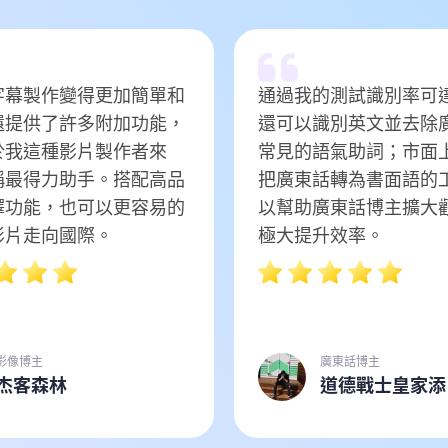
字幕製作變得更加簡單和
通過我的測試識別率可達
還提供了許多附加功能，
還可以識別英文並去除
於我這種影片製作者來
常見的語氣助詞；市面
稱最得力助手。搭配高品
把廣東話轉為書面語的
譯功能，也可以更容易的
以幫助廣東話博主擴大
影片走向國際。
極大提升效率。
影像博主
廣東話博主
杰客森林
道德戰士皇家添