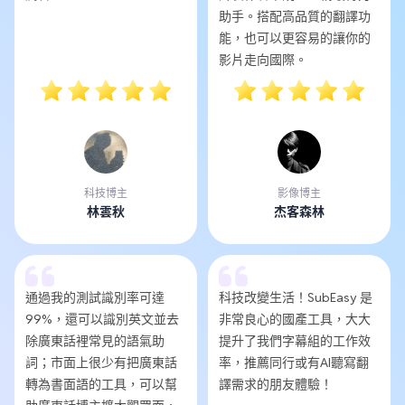
助手。搭配高品質的翻譯功
能，也可以更容易的讓你的
影片走向國際。
科技博主
影像博主
林雲秋
杰客森林
通過我的測試識別率可達
科技改變生活！SubEasy 是
99%，還可以識別英文並去
非常良心的國產工具，大大
除廣東話裡常見的語氣助
提升了我們字幕組的工作效
詞；市面上很少有把廣東話
率，推薦同行或有AI聽寫翻
轉為書面語的工具，可以幫
譯需求的朋友體驗！