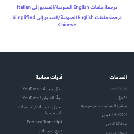
ترجمة ملفات English الصوتية/الفيديو إلى Italian
ترجمة ملفات English الصوتية/الفيديو إلى Simplified
Chinese
الخدمات
أدوات مجانية
إنشاء الترجمة
منزّل ترجمات YouTube
تفريغ
مولّد العنوان لـYouTube
منشئ التسميات التوضيحية
محول الترجمات/التسميات
التوضيحية
AI OCR للفيديو
Podcast Transcript
محاذاة النص
دمج الترجمات
نسخ الصوت