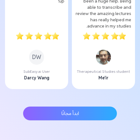
up!
been a huge help. Being
able to transcribe and
review the amazing lectures
has really helped me
advance in my studies.
DW
SubEasy.ai User
Therapeutical Studies student
Darcy Wang
Me'ir
ابدأ مجانًا