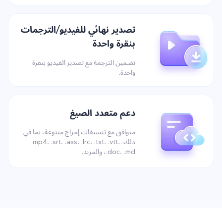
تصدير نهائي للفيديو/الترجمات
بنقرة واحدة
تضمين الترجمة مع تصدير الفيديو بنقرة
واحدة.
دعم متعدد الصيغ
متوافق مع تنسيقات إخراج متنوعة، بما في
ذلك .mp4، .srt، .ass، .lrc، .txt، .vtt،
.doc، .md، والمزيد.