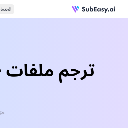
الخدما
حوّل بسهو