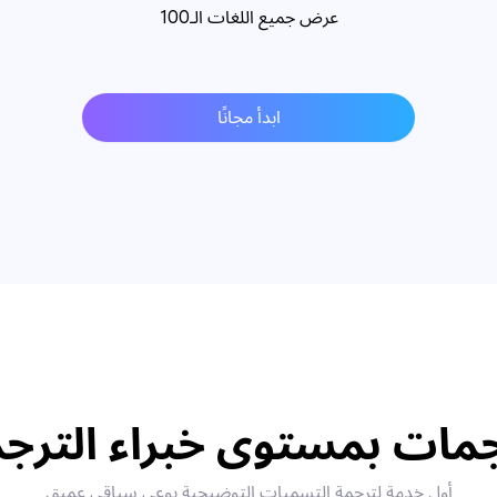
عرض جميع اللغات الـ100
ابدأ مجانًا
مات بمستوى خبراء الترج
أول خدمة لترجمة التسميات التوضيحية بوعي سياقي عميق