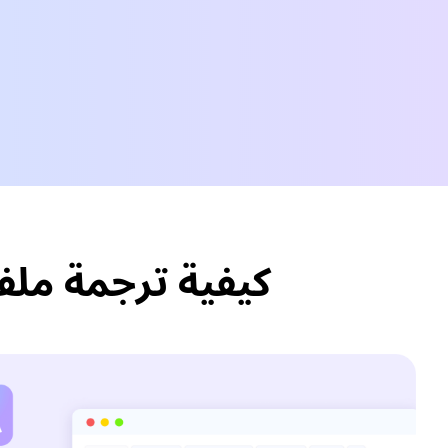
كيفية ترجمة ملفات Japanese الصوتية/الفيديو إ