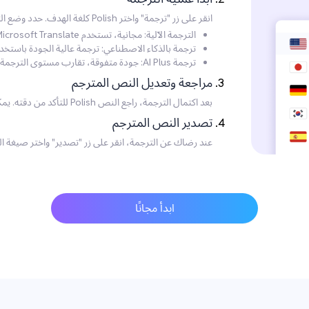
انقر على زر "ترجمة" واختر Polish كلغة الهدف. حدد وضع الترجمة الذي تفضله:
الترجمة الآلية: مجانية، تستخدم Microsoft Translate، لكن بجودة أقل.
ترجمة بالذكاء الاصطناعي: ترجمة عالية الجودة باستخ
ترجمة AI Plus: جودة متفوقة، تقارب مستوى الترجمة الاحترافية، موصى بها للاحتياجات عالية الجودة.
مراجعة وتعديل النص المترجم
بعد اكتمال الترجمة، راجع النص Polish للتأكد من دقته. يمكنك إجراء أي تعديلات ضرورية مباشرةً على النص.
تصدير النص المترجم
عند رضاك عن الترجمة، انقر على زر "تصدير" واختر صيغة الم
ابدأ مجانًا