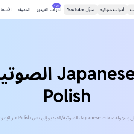
NEW
ت
أدوات مجانية
منزّل YouTube
أدوات الفيديو
المدونة
الأسعار
ترجم ملفات nese
Polish
لة ملفات Japanese الصوتية/الفيديو إلى نص Polish عبر الإنترنت