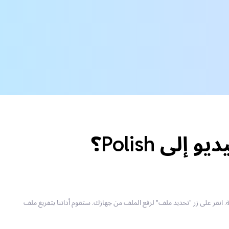
 بك للترجمة. انقر على زر "تحديد ملف" لرفع الملف من جهازك. ستقوم أداتنا بتفريغ ملف