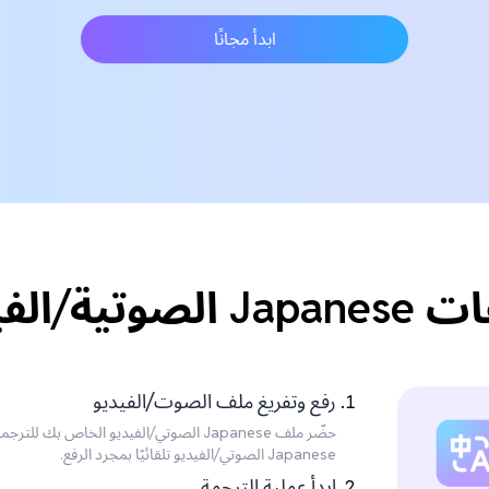
ابدأ مجانًا
لى Polish؟
رفع وتفريغ ملف الصوت/الفيديو
حضّر ملف Japanese الصوتي/الفيديو الخاص
Japanese الصوتي/الفيديو تلقائيًا بمجرد الرفع.
ابدأ عملية الترجمة