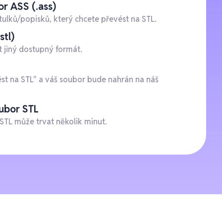
r ASS (.ass)
tulků/popisků, který chcete převést na STL.
stl)
t jiný dostupný formát.
ést na STL" a váš soubor bude nahrán na náš
oubor STL
STL může trvat několik minut.