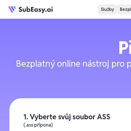
Služby
Bezpl
P
Bezplatný online nástroj pro
1. Vyberte svůj soubor ASS
(.ass přípona)