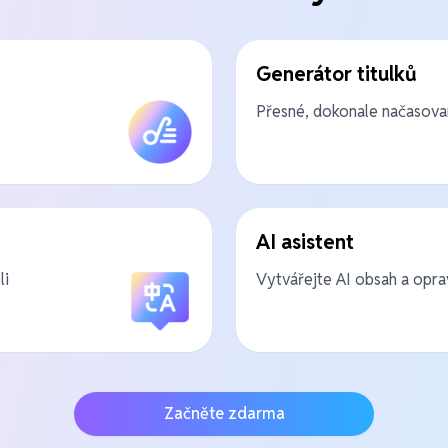
Generátor titulků
Přesné, dokonale načasov
AI asistent
li
Vytvářejte AI obsah a opra
Začněte zdarma