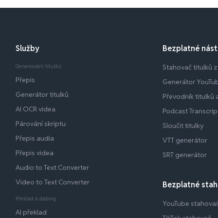
Služby
Bezplatné nást
Generování titulků
Stahovač titulků 
Přepis
Generátor YouTu
Generátor titulků
Převodník titulků
AI OCR videa
Podcast Transcrip
Párování skriptu
Sloučit titulky
Přepis audia
VTT generátor
Přepis videa
SRT generátor
Audio to Text Converter
Video to Text Converter
Bezplatné stah
Překlad a dabing
YouTube stahova
AI překlad