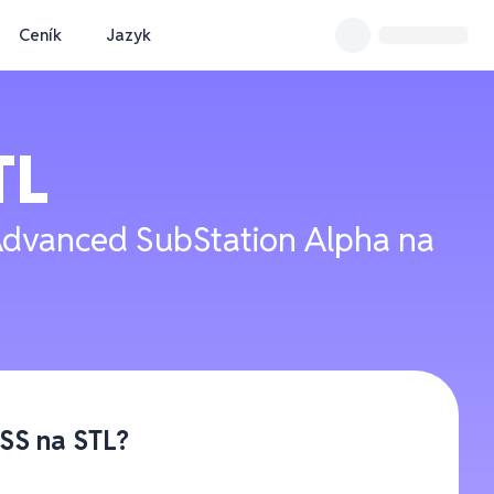
Ceník
Jazyk
TL
 Advanced SubStation Alpha na
SS na STL?