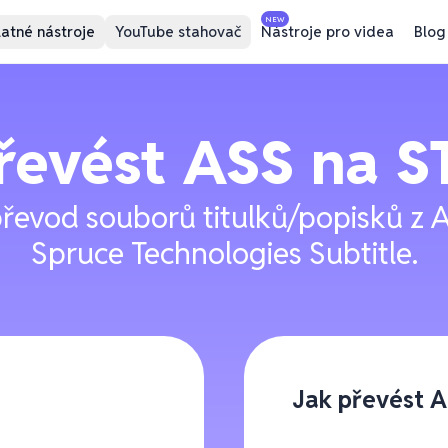
NEW
atné nástroje
YouTube stahovač
Nástroje pro videa
Blog
řevést
ASS
na
S
 převod souborů titulků/popisků z
Spruce Technologies Subtitle.
Jak převést A