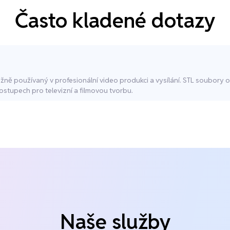
Často kladené dotazy
ěžně používaný v profesionální video produkci a vysílání. STL soubory 
ostupech pro televizní a filmovou tvorbu.
Naše služby