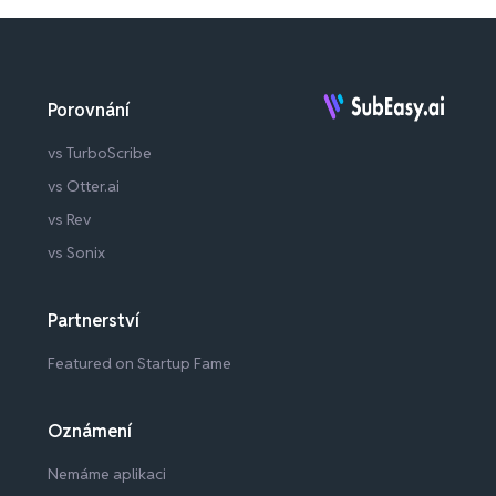
Porovnání
vs TurboScribe
vs Otter.ai
vs Rev
vs Sonix
Partnerství
Featured on Startup Fame
Oznámení
Nemáme aplikaci