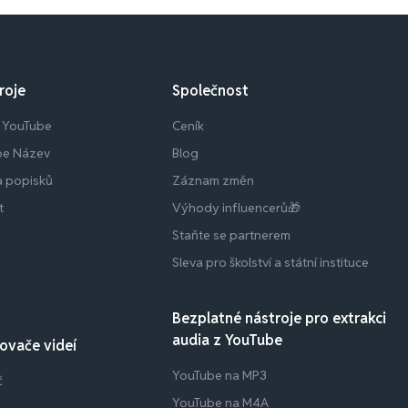
roje
Společnost
z YouTube
Ceník
be Název
Blog
 a popisků
Záznam změn
t
Výhody influencerů🎁
Staňte se partnerem
Sleva pro školství a státní instituce
Bezplatné nástroje pro extrakci
audia z YouTube
ovače videí
YouTube na MP3
č
YouTube na M4A