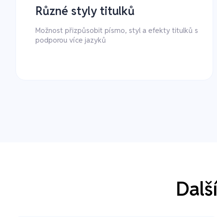
Různé styly titulků
Možnost přizpůsobit písmo, styl a efekty titulků s
podporou více jazyků
Dalš