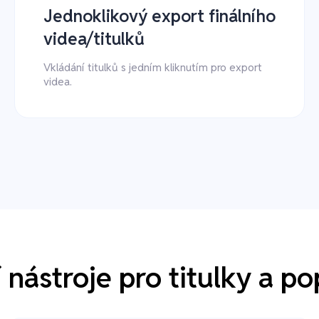
Jednoklikový export finálního
videa/titulků
Vkládání titulků s jedním kliknutím pro export
videa.
í nástroje pro titulky a po