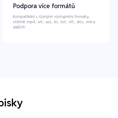
Podpora více formátů
Kompatibilní s různými výstupními formáty,
včetně .mp4, .srt, .ass, .lrc, .txt, .vtt, .doc, .md a
dalších.
pisky