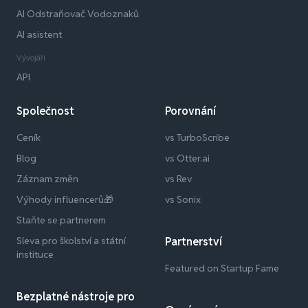
AI Odstraňovač Vodoznaků
AI asistent
Vývojáři
API
Společnost
Porovnání
Ceník
vs TurboScribe
Blog
vs Otter.ai
Záznam změn
vs Rev
Výhody influencerů🎁
vs Sonix
Staňte se partnerem
Sleva pro školství a státní
Partnerství
instituce
Featured on Startup Fame
Bezplatné nástroje pro