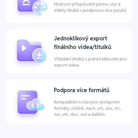
Možnost přizpůsobit písmo, styl a
efekty titulků s podporou více jazyků
Jednoklikový export
finálního videa/titulků
Vkládání titulků s jedním kliknutím pro
export videa.
Podpora více formátů
Kompatibilní s různými výstupními
formáty, včetně .mp4, .srt, .ass, .lrc,
.txt, .vtt, .doc, .md a dalších.