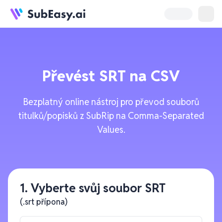
Převést
SRT
na
CSV
Bezplatný online nástroj pro převod souborů
titulků/popisků z SubRip na Comma-Separated
Values.
1. Vyberte svůj soubor SRT
(.srt přípona)