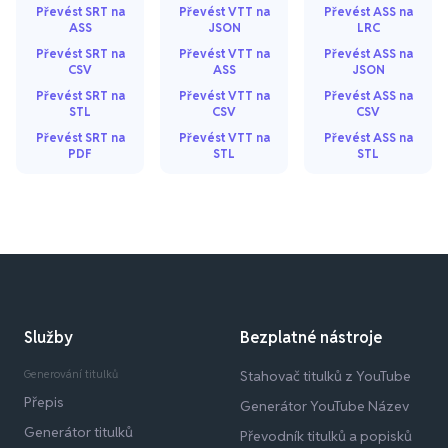
Převést SRT na
Převést VTT na
Převést ASS na
ASS
JSON
LRC
Převést SRT na
Převést VTT na
Převést ASS na
CSV
ASS
JSON
Převést SRT na
Převést VTT na
Převést ASS na
STL
CSV
CSV
Převést SRT na
Převést VTT na
Převést ASS na
PDF
STL
STL
Služby
Bezplatné nástroje
Generování titulků
Stahovač titulků z YouTube
Přepis
Generátor YouTube Název
Generátor titulků
Převodník titulků a popisků