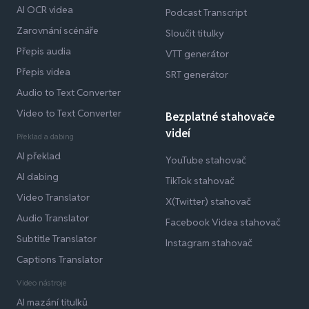
AI OCR videa
Podcast Transcript
Zarovnání scénáře
Sloučit titulky
Přepis audia
VTT generátor
Přepis videa
SRT generátor
Audio to Text Converter
Video to Text Converter
Bezplatné stahovače
videí
Překlad a dabing
AI překlad
YouTube stahovač
AI dabing
TikTok stahovač
Video Translator
X(Twitter) stahovač
Audio Translator
Facebook Videa stahovač
Subtitle Translator
Instagram stahovač
Captions Translator
Video nástroje
AI mazání titulků