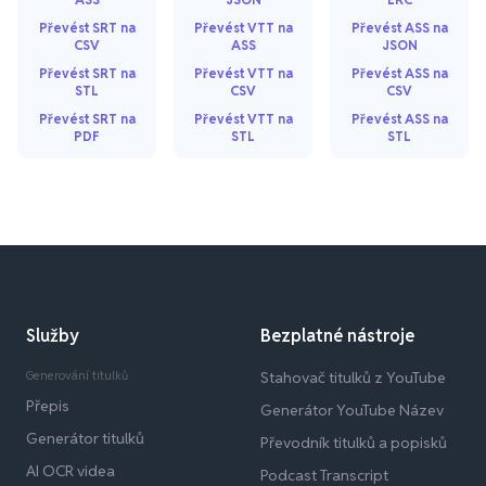
Převést SRT na
Převést VTT na
Převést ASS na
CSV
ASS
JSON
Převést SRT na
Převést VTT na
Převést ASS na
STL
CSV
CSV
Převést SRT na
Převést VTT na
Převést ASS na
PDF
STL
STL
Služby
Bezplatné nástroje
Generování titulků
Stahovač titulků z YouTube
Přepis
Generátor YouTube Název
Generátor titulků
Převodník titulků a popisků
AI OCR videa
Podcast Transcript