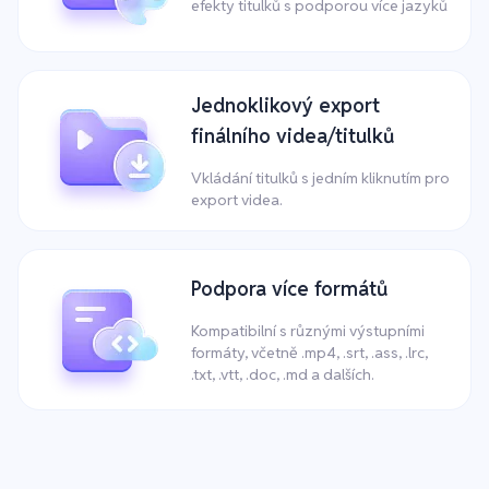
efekty titulků s podporou více jazyků
Jednoklikový export
finálního videa/titulků
Vkládání titulků s jedním kliknutím pro
export videa.
Podpora více formátů
Kompatibilní s různými výstupními
formáty, včetně .mp4, .srt, .ass, .lrc,
.txt, .vtt, .doc, .md a dalších.