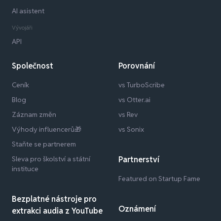
AI asistent
Vývojáři
API
Společnost
Porovnání
Ceník
vs TurboScribe
Blog
vs Otter.ai
Záznam změn
vs Rev
Výhody influencerů🎁
vs Sonix
Staňte se partnerem
Sleva pro školství a státní
Partnerství
instituce
Featured on Startup Fame
Bezplatné nástroje pro
Oznámení
extrakci audia z YouTube