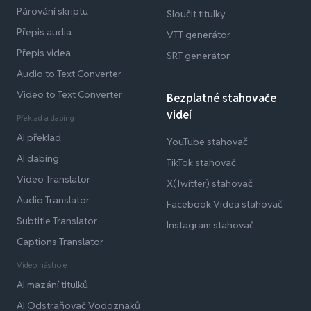
Párování skriptu
Sloučit titulky
Přepis audia
VTT generátor
Přepis videa
SRT generátor
Audio to Text Converter
Video to Text Converter
Bezplatné stahovače
videí
Překlad a dabing
AI překlad
YouTube stahovač
AI dabing
TikTok stahovač
Video Translator
X(Twitter) stahovač
Audio Translator
Facebook Videa stahovač
Subtitle Translator
Instagram stahovač
Captions Translator
Video nástroje
AI mazání titulků
AI Odstraňovač Vodoznaků