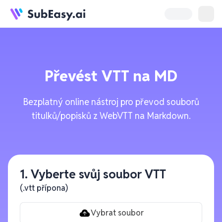
Převést
VTT
na
MD
Bezplatný online nástroj pro převod souborů
titulků/popisků z WebVTT na Markdown.
1. Vyberte svůj soubor VTT
(.vtt přípona)
Vybrat soubor