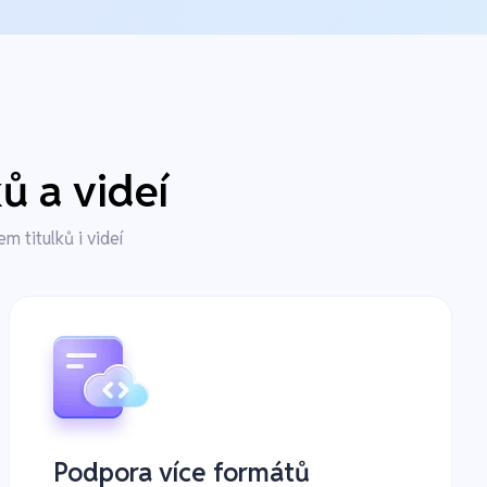
ů a videí
 titulků i videí
Podpora více formátů