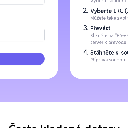
Vyberte soubor ti
Vyberte LRC (.
Můžete také zvoli
Převést
Klikněte na "Přev
server k převodu.
Stáhněte si s
Příprava souboru 