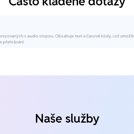
Často kladené dotazy
hronizovaných s audio stopou. Obsahuje text a časové kódy, což umožň
m přehrávání.
Naše služby