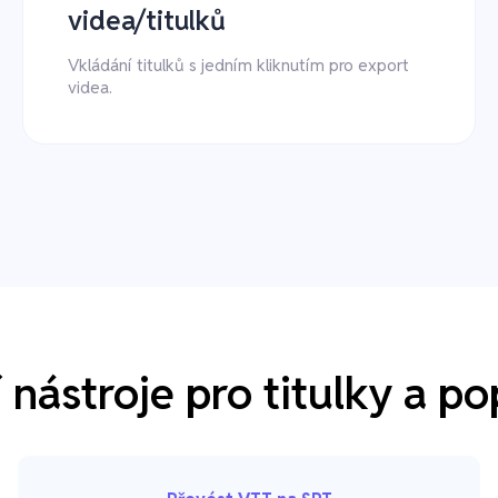
videa/titulků
Vkládání titulků s jedním kliknutím pro export
videa.
í nástroje pro titulky a po