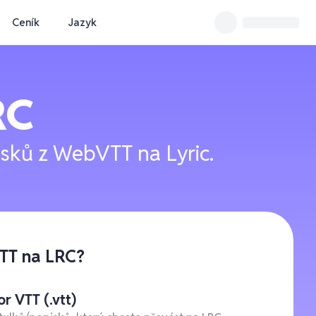
Ceník
Jazyk
RC
isků z WebVTT na Lyric.
VTT na LRC?
r VTT (.vtt)