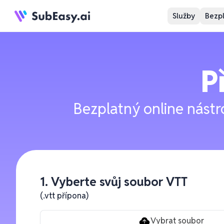
Služby
Bezpl
P
Bezplatný online nástr
1. Vyberte svůj soubor VTT
(.vtt přípona)
Vybrat soubor