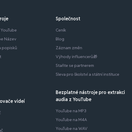
roje
Společnost
z YouTube
Ceník
be Název
Blog
 a popisků
Záznam změn
t
Výhody influencerů🎁
Staňte se partnerem
Sleva pro školství a státní instituce
Bezplatné nástroje pro extrakci
audia z YouTube
ovače videí
YouTube na MP3
č
YouTube na M4A
YouTube na WAV
ač