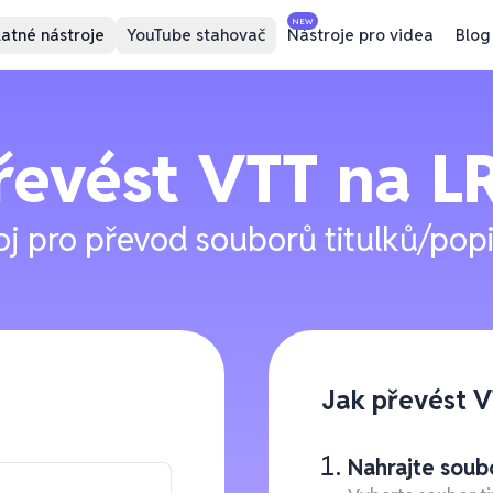
NEW
atné nástroje
YouTube stahovač
Nástroje pro videa
Blog
řevést
VTT
na
L
oj pro převod souborů titulků/pop
Jak převést 
Nahrajte soubo