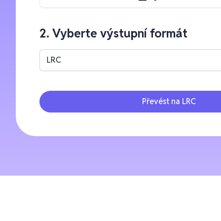
2. Vyberte výstupní formát
LRC
Převést na LRC