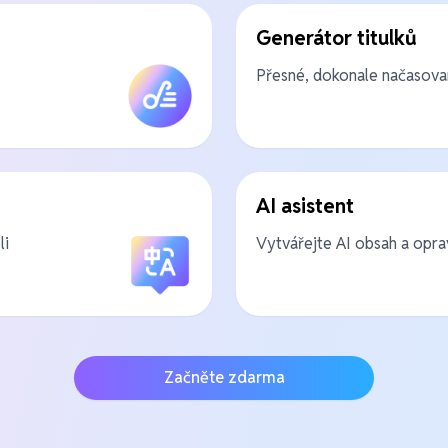
Generátor titulků
Přesné, dokonale načasov
AI asistent
li
Vytvářejte AI obsah a opra
Začněte zdarma