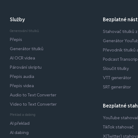
Služby
Bezplatné nást
Generování titulků
Stahovač titulků 
Přepis
Generátor YouTu
Generátor titulků
Převodník titulků
AI OCR videa
Podcast Transcrip
Párování skriptu
Sloučit titulky
Přepis audia
VTT generátor
Přepis videa
SRT generátor
Audio to Text Converter
Video to Text Converter
Bezplatné stah
Překlad a dabing
YouTube stahova
AI překlad
TikTok stahovač
AI dabing
X(Twitter) stahov