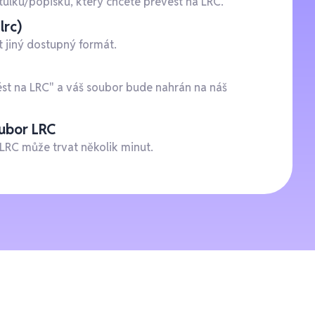
tulků/popisků, který chcete převést na LRC.
lrc)
t jiný dostupný formát.
ést na LRC" a váš soubor bude nahrán na náš
oubor LRC
LRC může trvat několik minut.