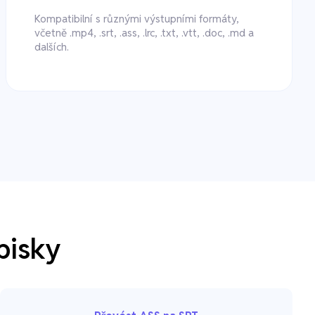
Kompatibilní s různými výstupními formáty,
včetně .mp4, .srt, .ass, .lrc, .txt, .vtt, .doc, .md a
dalších.
pisky