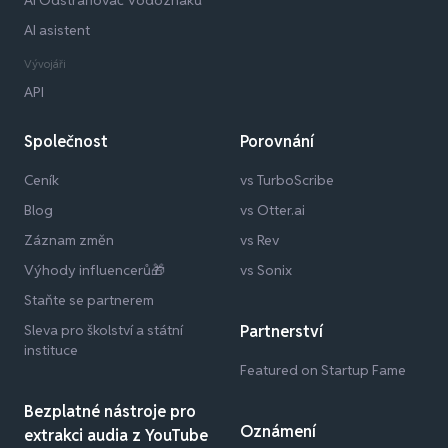
AI Odstraňovač Vodoznaků
AI asistent
Vývojáři
API
Společnost
Porovnání
Ceník
vs TurboScribe
Blog
vs Otter.ai
Záznam změn
vs Rev
Výhody influencerů🎁
vs Sonix
Staňte se partnerem
Sleva pro školství a státní
Partnerství
instituce
Featured on Startup Fame
Bezplatné nástroje pro
Oznámení
extrakci audia z YouTube