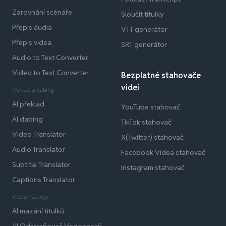
Zarovnání scénáře
Sloučit titulky
Přepis audia
VTT generátor
Přepis videa
SRT generátor
Audio to Text Converter
Video to Text Converter
Bezplatné stahovače
videí
Překlad a dabing
AI překlad
YouTube stahovač
AI dabing
TikTok stahovač
Video Translator
X(Twitter) stahovač
Audio Translator
Facebook Videa stahovač
Subtitle Translator
Instagram stahovač
Captions Translator
Video nástroje
AI mazání titulků