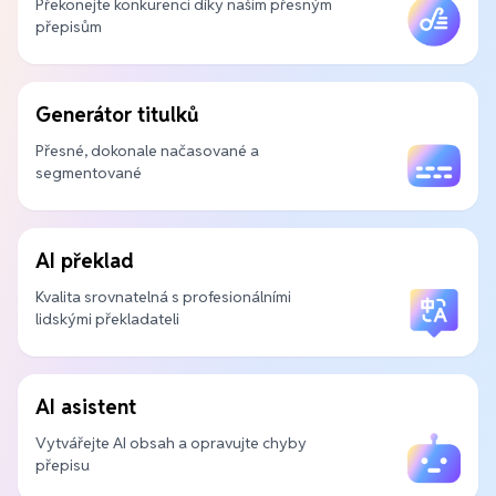
Překonejte konkurenci díky našim přesným
přepisům
Generátor titulků
Přesné, dokonale načasované a
segmentované
AI překlad
Kvalita srovnatelná s profesionálními
lidskými překladateli
AI asistent
Vytvářejte AI obsah a opravujte chyby
přepisu