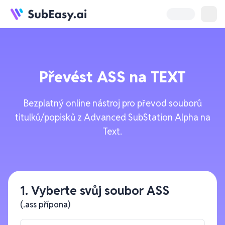
Převést
ASS
na
TEXT
Bezplatný online nástroj pro převod souborů
titulků/popisků z Advanced SubStation Alpha na
Text.
1. Vyberte svůj soubor ASS
(.ass přípona)