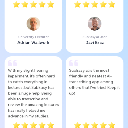
University Lecturer
SubEasy.ai User
Adrian Wallwork
Davi Braz
With my slight hearing
SubEasy.al is the most
impairment, it's often hard
friendly and neatest AI-
to catch everything in
transcribing app among
lectures, but SubEasy has
others that I've tried. Keep it
been a huge help. Being
up!
able to transcribe and
review the amazing lectures
has really helped me
advance in my studies.