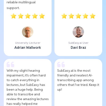
reliable multilingual
support.
University Lecturer
SubEasy.ai User
Adrian Wallwork
Davi Braz
With my slight hearing
SubEasy.al is the most
impairment, it's often hard
friendly and neatest AI-
to catch everything in
transcribing app among
lectures, but SubEasy has
others that I've tried. Keep it
been a huge help. Being
up!
able to transcribe and
review the amazing lectures
has really helped me