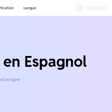
ification
Langue
o en Espagnol
ol en ligne