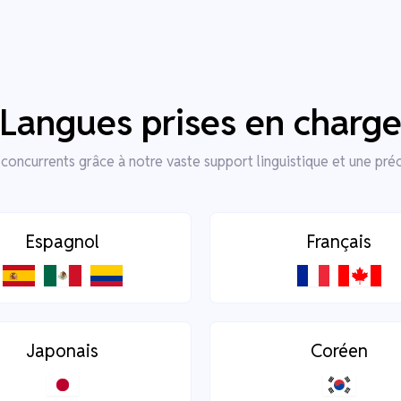
Langues prises en charg
concurrents grâce à notre vaste support linguistique et une préc
Espagnol
Français
Japonais
Coréen