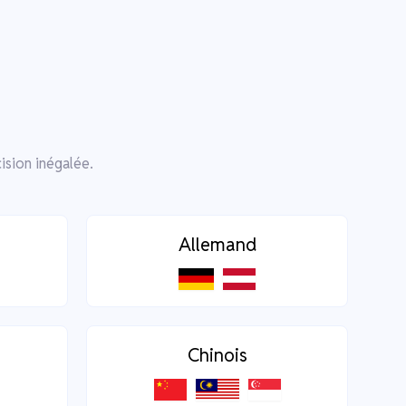
e
ision inégalée.
Allemand
Chinois