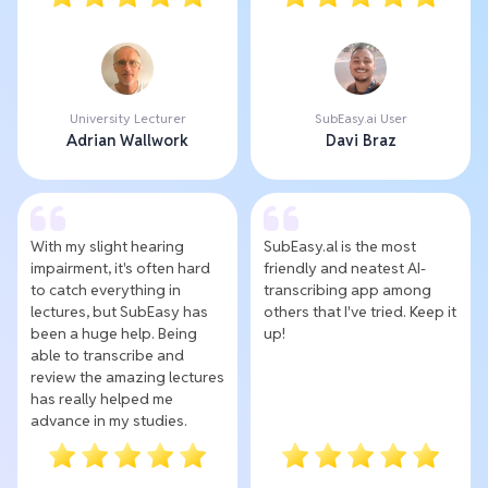
University Lecturer
SubEasy.ai User
Adrian Wallwork
Davi Braz
With my slight hearing
SubEasy.al is the most
impairment, it's often hard
friendly and neatest AI-
to catch everything in
transcribing app among
lectures, but SubEasy has
others that I've tried. Keep it
been a huge help. Being
up!
able to transcribe and
review the amazing lectures
has really helped me
advance in my studies.