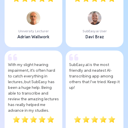
University Lecturer
SubEasy.ai User
Adrian Wallwork
Davi Braz
With my slight hearing
SubEasy.al is the most
impairment, it's often hard
friendly and neatest AI-
to catch everything in
transcribing app among
lectures, but SubEasy has
others that I've tried. Keep it
been a huge help. Being
up!
able to transcribe and
review the amazing lectures
has really helped me
advance in my studies.