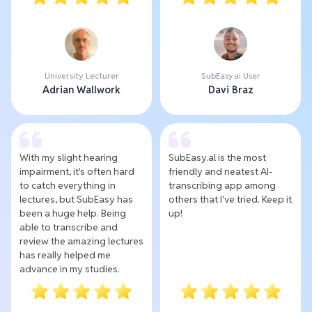
University Lecturer
SubEasy.ai User
Adrian Wallwork
Davi Braz
With my slight hearing
SubEasy.al is the most
impairment, it's often hard
friendly and neatest AI-
to catch everything in
transcribing app among
lectures, but SubEasy has
others that I've tried. Keep it
been a huge help. Being
up!
able to transcribe and
review the amazing lectures
has really helped me
advance in my studies.