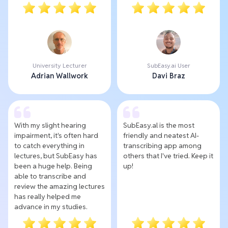
University Lecturer
SubEasy.ai User
Adrian Wallwork
Davi Braz
With my slight hearing
SubEasy.al is the most
impairment, it's often hard
friendly and neatest AI-
to catch everything in
transcribing app among
lectures, but SubEasy has
others that I've tried. Keep it
been a huge help. Being
up!
able to transcribe and
review the amazing lectures
has really helped me
advance in my studies.