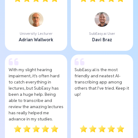
University Lecturer
SubEasy.ai User
Adrian Wallwork
Davi Braz
With my slight hearing
SubEasy.al is the most
impairment, it's often hard
friendly and neatest AI-
to catch everything in
transcribing app among
lectures, but SubEasy has
others that I've tried. Keep it
been a huge help. Being
up!
able to transcribe and
review the amazing lectures
has really helped me
advance in my studies.